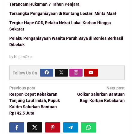
Terancam Hukuman 7 Tahun Penjara
Tersangka Penganiayaan di Bontang Lestari Minta Maaf
Tergiur Hape COD, Pelaku Nekat Lukai Korban Hingga
Sekarat
Pelaku Penganiayaan Wanita Paruh Baya di Bonles Berhasil
Dibekuk
by
KaltimOke
Follow Us On
Post
Previous post
Next post
navigation
Respon Cepat Kebakaran
Golkar Salurkan Bantuan
Tanjung Laut Indah, Pupuk
Bagi Korban Kebakaran
Kaltim Salurkan Bantuan
Rp142,5 Juta