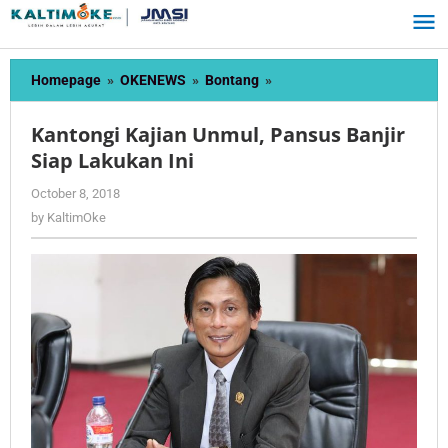
Skip
to
content
Kantongi
Homepage
»
OKENEWS
»
Bontang
»
Kajian
Unmul,
Kantongi Kajian Unmul, Pansus Banjir
Pansus
Siap Lakukan Ini
Banjir
Siap
by
October 8, 2018
Lakukan
KaltimOke
by
KaltimOke
Ini