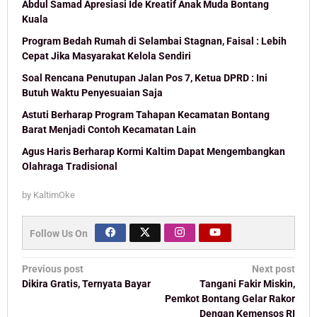
Abdul Samad Apresiasi Ide Kreatif Anak Muda Bontang
Kuala
Program Bedah Rumah di Selambai Stagnan, Faisal : Lebih
Cepat Jika Masyarakat Kelola Sendiri
Soal Rencana Penutupan Jalan Pos 7, Ketua DPRD : Ini
Butuh Waktu Penyesuaian Saja
Astuti Berharap Program Tahapan Kecamatan Bontang
Barat Menjadi Contoh Kecamatan Lain
Agus Haris Berharap Kormi Kaltim Dapat Mengembangkan
Olahraga Tradisional
by
KaltimOke
Follow Us On
Post
Previous post
Next post
navigation
Dikira Gratis, Ternyata Bayar
Tangani Fakir Miskin,
Pemkot Bontang Gelar Rakor
Dengan Kemensos RI