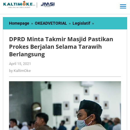
Skip
to
content
DPRD
Homepage
»
OKEADVETORIAL
»
Legislatif
»
Minta
Takmir
DPRD Minta Takmir Masjid Pastikan
Masjid
Prokes Berjalan Selama Tarawih
Pastikan
Berlangsung
Prokes
Berjalan
by
April 15, 2021
Selama
KaltimOke
by
KaltimOke
Tarawih
Berlangsung