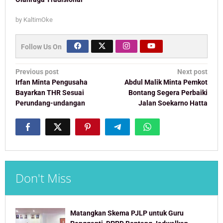
by
KaltimOke
Follow Us On
Post
Previous post
Next post
navigation
Irfan Minta Pengusaha
Abdul Malik Minta Pemkot
Bayarkan THR Sesuai
Bontang Segera Perbaiki
Perundang-undangan
Jalan Soekarno Hatta
Don't Miss
Matangkan Skema PJLP untuk Guru