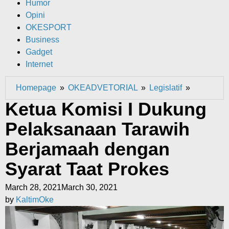
Humor
Opini
OKESPORT
Business
Gadget
Internet
Ketua
Homepage
»
OKEADVETORIAL
»
Legislatif
»
Komisi
Ketua Komisi I Dukung
I
Pelaksanaan Tarawih
Dukung
Pelaksan
Berjamaah dengan
Tarawih
Berjamaa
Syarat Taat Prokes
dengan
Syarat
by
March 28, 2021
March 30, 2021
Taat
KaltimOke
by
KaltimOke
Prokes