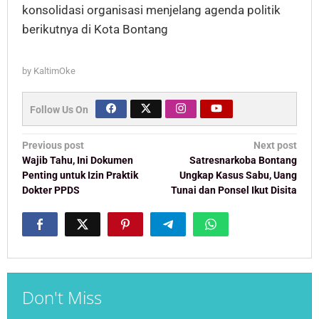
konsolidasi organisasi menjelang agenda politik
berikutnya di Kota Bontang
by
KaltimOke
Follow Us On
Post
Previous post
Next post
navigation
Wajib Tahu, Ini Dokumen
Satresnarkoba Bontang
Penting untuk Izin Praktik
Ungkap Kasus Sabu, Uang
Dokter PPDS
Tunai dan Ponsel Ikut Disita
Don't Miss