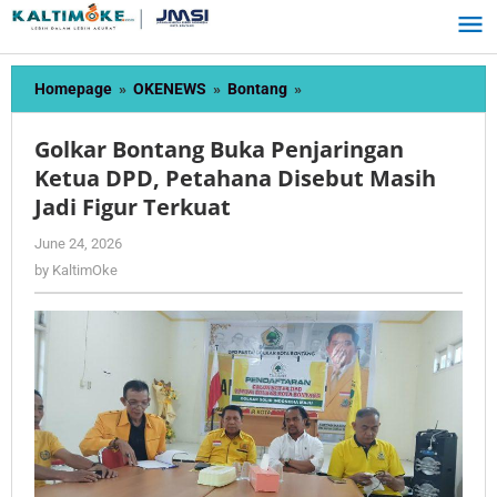
Skip
to
content
Golkar
Homepage
»
OKENEWS
»
Bontang
»
Bontang
Buka
Golkar Bontang Buka Penjaringan
Penjaringan
Ketua DPD, Petahana Disebut Masih
Ketua
Jadi Figur Terkuat
DPD,
Petahana
by
June 24, 2026
Disebut
KaltimOke
by
KaltimOke
Masih
Jadi
Figur
Terkuat