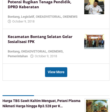
Potensi Rugikan Tenaga Pendidik,
DPRD Keberatan
Bontang
,
Legislatif
,
OKEADVETORIAL
,
OKENEWS
by
October 9, 2018
KaltimOke
Kecamatan Bontang Selatan Gelar
Sosialisasi FPK
Bontang
,
OKEADVETORIAL
,
OKENEWS
,
by
Pemerintahan
October 9, 2018
KaltimOke
View More
Recent Post
Harga TBS Sawit Kaltim Menguat, Petani Plasma
Nikmati Harga hingga Rp3.528 per K…