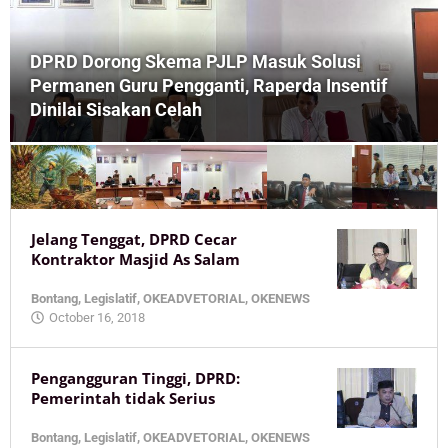
DPRD Dorong Skema PJLP Masuk Solusi
Permanen Guru Pengganti, Raperda Insentif
Dinilai Sisakan Celah
Kaltimoke.co.id
Jelang Tenggat, DPRD Cecar
Kontraktor Masjid As Salam
Bontang
,
Legislatif
,
OKEADVETORIAL
,
OKENEWS
by
October 16, 2018
KaltimOke
Pengangguran Tinggi, DPRD:
Pemerintah tidak Serius
Bontang
,
Legislatif
,
OKEADVETORIAL
,
OKENEWS