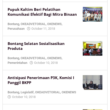
Pupuk Kaltim Beri Pelatihan
Komunikasi Efektif Bagi Mitra Binaan
Bontang
,
OKEADVETORIAL
,
OKENEWS
,
by
Perusahaan
October 11, 2018
KaltimOke
Bontang Selatan Sosialisasikan
Produta
Bontang
,
OKEADVETORIAL
,
OKENEWS
,
by
Pemerintahan
October 10, 2018
KaltimOke
Antisipasi Penerimaan P3K, Komisi I
Panggil BKPP
Bontang
,
Legislatif
,
OKEADVETORIAL
,
OKENEWS
by
October 10, 2018
KaltimOke