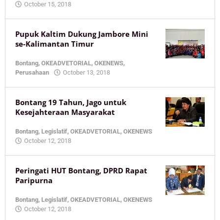
by
October 15, 2018
KaltimOke
Pupuk Kaltim Dukung Jambore Mini
se-Kalimantan Timur
Bontang
,
OKEADVETORIAL
,
OKENEWS
,
by
Perusahaan
October 13, 2018
KaltimOke
Bontang 19 Tahun, Jago untuk
Kesejahteraan Masyarakat
Bontang
,
Legislatif
,
OKEADVETORIAL
,
OKENEWS
by
October 12, 2018
KaltimOke
Peringati HUT Bontang, DPRD Rapat
Paripurna
Bontang
,
Legislatif
,
OKEADVETORIAL
,
OKENEWS
by
October 12, 2018
KaltimOke