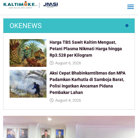
Skip
to
content
OKENEWS
Harga TBS Sawit Kaltim Menguat,
Petani Plasma Nikmati Harga hingga
Rp3.528 per Kilogram
August 6, 2026
Aksi Cepat Bhabinkamtibmas dan MPA
Padamkan Karhutla di Samboja Barat,
Polisi Ingatkan Ancaman Pidana
Pembakar Lahan
August 4, 2026